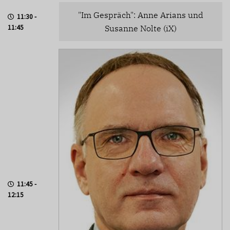
"Im Gespräch": Anne Arians und
11:30 -
11:45
Susanne Nolte (iX)
11:45 -
12:15