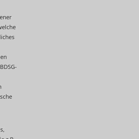
ener
welche
liches
den
(BDSG-
n
ische
s,