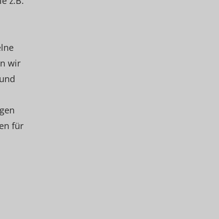
e z.B.
elne
n wir
 und
ngen
en für