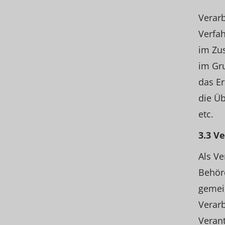
Verarb
Verfa
im Zu
im Gr
das E
die Üb
etc.
3.3 V
Als Ve
Behörd
gemei
Verar
Verant