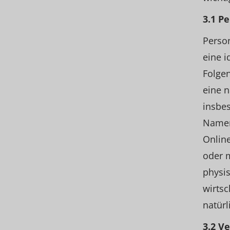
3.1 P
Person
eine i
Folgen
eine n
insbe
Namen
Online
oder 
physis
wirtsc
natürl
3.2 V