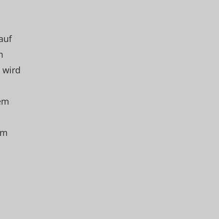
auf
m
 wird
nem
em