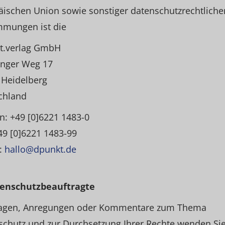
ischen Union sowie sonstiger datenschutzrechtliche
mmungen ist die
t.verlag GmbH
inger Weg 17
 Heidelberg
chland
n: +49 [0]6221 1483-0
49 [0]6221 1483-99
:
hallo@dpunkt.de
tenschutzbeauftragte
ragen, Anregungen oder Kommentare zum Thema
chutz und zur Durchsetzung Ihrer Rechte wenden Sie