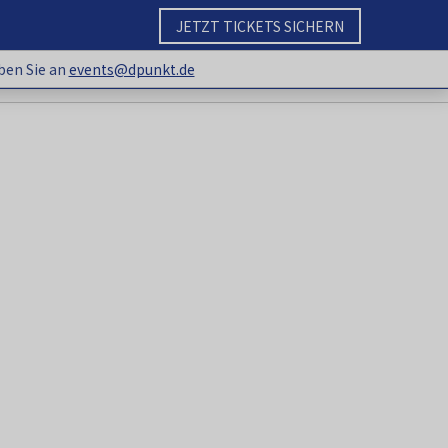
JETZT TICKETS SICHERN
ben Sie an
events@dpunkt.de
 Schreiben Sie an
events@dpunkt.de