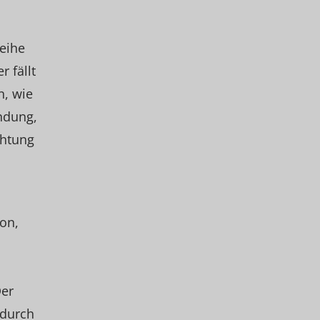
eihe
 fällt
, wie
ndung,
chtung
son,
Der
 durch