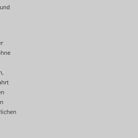
 und
er
ohne
n,
ahrt
en
en
rlichen