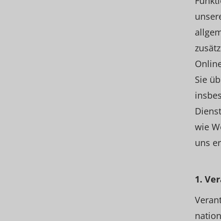
Funkti
unser
allge
zusätz
Online
Sie ü
insbe
Dienst
wie W
uns er
1. Ve
Veran
nation