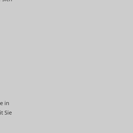
e in
t Sie