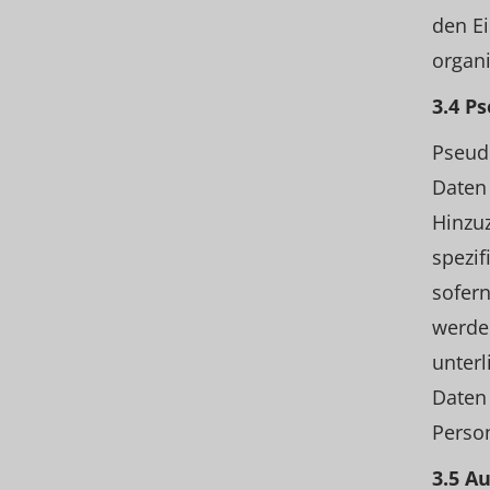
den E
organ
3.4 P
Pseud
Daten
Hinzuz
spezi
sofern
werde
unterl
Daten 
Perso
3.5 A