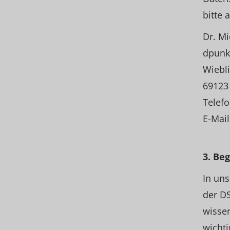
bitte 
Dr. M
dpunk
Wiebl
69123
Telefo
E-Mail
3. Be
In uns
der DS
wissen
wichti