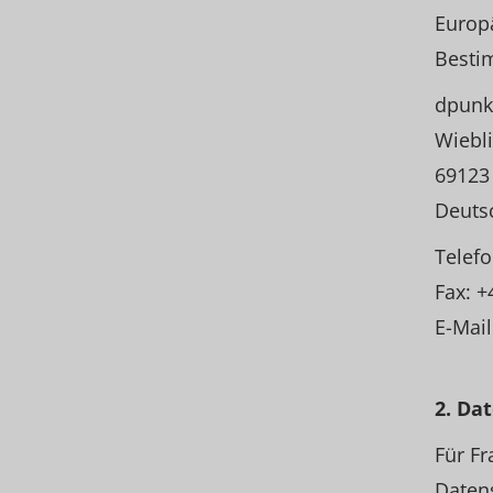
Europä
Besti
dpunk
Wiebl
69123
Deuts
Telefo
Fax: +
E-Mail
2. Da
Für F
Datens