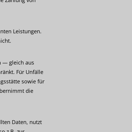
ine Zahlung von
nten Leistungen.
icht.
 — gleich aus
änkt. Für Unfälle
gsstätte sowie für
übernimmt die
lten Daten, nutzt
o z.B. zur