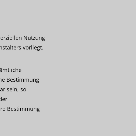
erziellen Nutzung
talters vorliegt.
sämtliche
 eine Bestimmung
r sein, so
der
bare Bestimmung